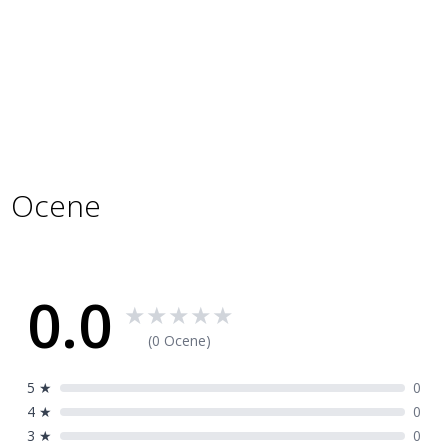
audio
WiFi
Da
Specifikacije
Šifra
7801961
proizvoda
Ocene
0.0
★
★
★
★
★
(0 Ocene)
5
★
0
4
★
0
3
★
0