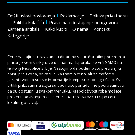
Opšti uslovi poslovanja
Reklamacije
Politika privatnosti
Politika kolačića
Pravo na odustajanje od ugovora
Zamena artikala
Kako kupiti
O nama
Kontakt
Kategorije
Cene na sajtu su iskazane u dinarima sa uračunatim porezom, a
plaćanje se vrši isključivo u dinarima. Isporuka se vrši SAMO na
teritoriji Republike Srbije. Nastojimo da budemo što precizniji u
opisu proizvoda, prikazu slika i samih cena, ali ne možemo
garantovati da su sve informacije kompletne i bez grešaka. Svi
artikli prikazani na sajtu su deo naše ponude i ne podrazumeva
da su dostupni u svakom trenutku. Raspoloživost robe možete
proveriti pozivanjem Call Centra na
+381 60 623 113
(po ceni
lokalnog poziva).