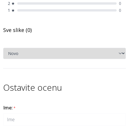
2
★
0
1
★
0
Sve slike (
0
)
Ostavite ocenu
Ime
:
*