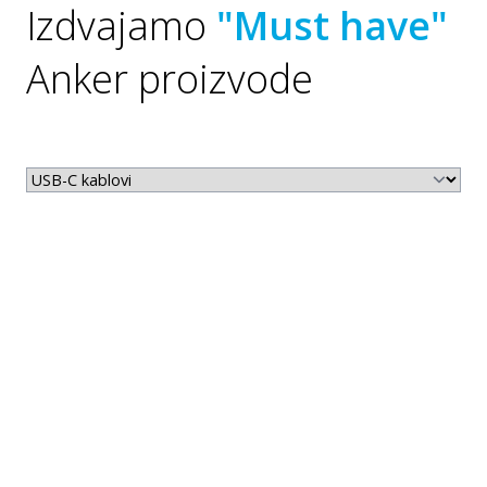
Izdvajamo
"Must have"
Anker proizvode
Kako odabrati pravu prenosivu
energetsku stanicu prema