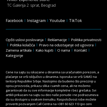
TC Galerija 2. sprat, Beograd
Facebook
Instagram
Youtube
TikTok
Opšti uslovi poslovanja
Reklamacije
Politika privatnosti
Politika kolačića
Pravo na odustajanje od ugovora
Zamena artikala
Kako kupiti
O nama
Kontakt
Kategorije
Cene na sajtu su iskazane u dinarima sa uračunatim porezom, a
plaćanje se vrši isključivo u dinarima. Isporuka se vrši SAMO na
teritoriji Republike Srbije. Nastojimo da budemo što precizniji u
opisu proizvoda, prikazu slika i samih cena, ali ne možemo
garantovati da su sve informacije kompletne i bez grešaka. Svi
artikli prikazani na sajtu su deo naše ponude i ne podrazumeva
da su dostupni u svakom trenutku. Raspoloživost robe možete
proveriti pozivanjem Call Centra na
+381 60 623 113
(po ceni