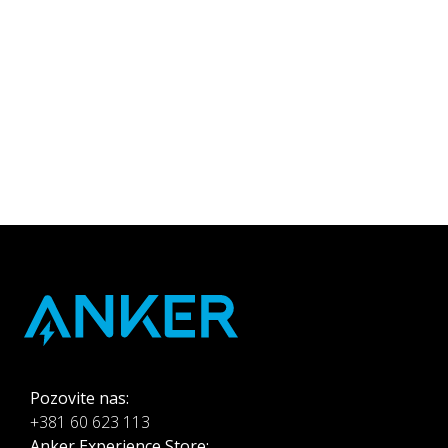
sopstvenim potrebama
Novosti iz sveta
pametnih
uređaja
Pozovite nas:
+381 60 623 113
Anker Experience Store: