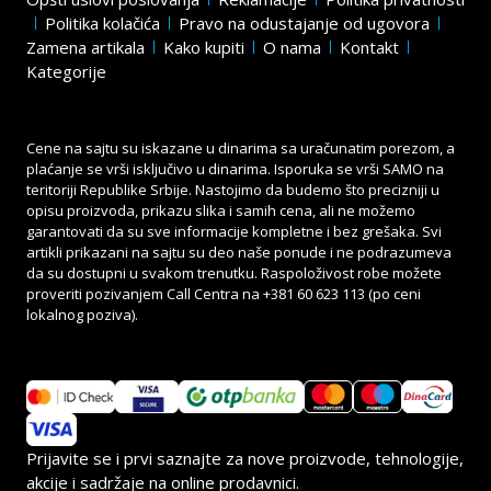
Politika kolačića
Pravo na odustajanje od ugovora
Zamena artikala
Kako kupiti
O nama
Kontakt
Kategorije
Cene na sajtu su iskazane u dinarima sa uračunatim porezom, a
plaćanje se vrši isključivo u dinarima. Isporuka se vrši SAMO na
teritoriji Republike Srbije. Nastojimo da budemo što precizniji u
opisu proizvoda, prikazu slika i samih cena, ali ne možemo
garantovati da su sve informacije kompletne i bez grešaka. Svi
artikli prikazani na sajtu su deo naše ponude i ne podrazumeva
da su dostupni u svakom trenutku. Raspoloživost robe možete
proveriti pozivanjem Call Centra na
+381 60 623 113
(po ceni
lokalnog poziva).
Prijavite se i prvi saznajte za nove proizvode, tehnologije,
akcije i sadržaje na online prodavnici.