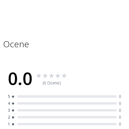
Specifikacije
Šifra
7801831
proizvoda
Ocene
0.0
★
★
★
★
★
(0 Ocene)
5
★
0
4
★
0
3
★
0
2
★
0
1
★
0