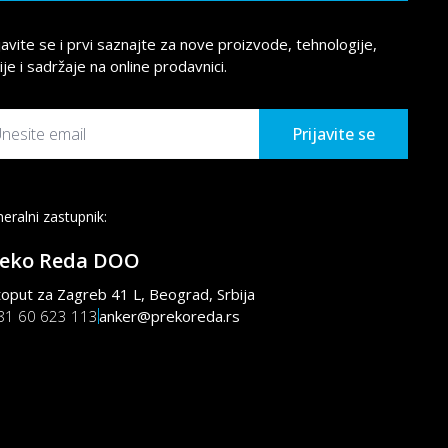
javite se i prvi saznajte za nove proizvode, tehnologije,
ije i sadržaje na online prodavnici.
Prijavite se
eralni zastupnik:
reko Reda DOO
oput za Zagreb 41 L, Beograd, Srbija
81 60 623 113
anker@prekoreda.rs