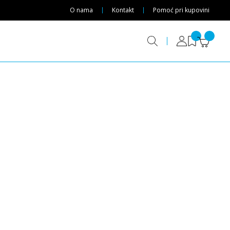
O nama
Kontakt
Pomoć pri kupovini
ar solocam HDCVI Kamera
Trenutno nije dostupno