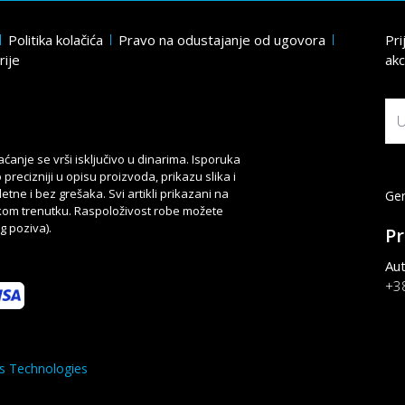
Politika kolačića
Pravo na odustajanje od ugovora
Pri
rije
akc
anje se vrši isključivo u dinarima. Isporuka
precizniji u opisu proizvoda, prikazu slika i
ne i bez grešaka. Svi artikli prikazani na
Gen
kom trenutku. Raspoloživost robe možete
g poziva).
P
Aut
+3
s Technologies