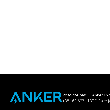
-
Pozovite nas:
Anker Exp
+381 60 623 113
TC Galerij