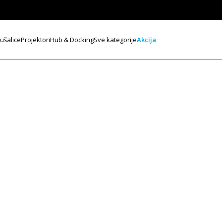
lušalice
Projektori
Hub & Docking
Sve kategorije
Akcija
Eufy S220 Sol
Šifra: T8134321