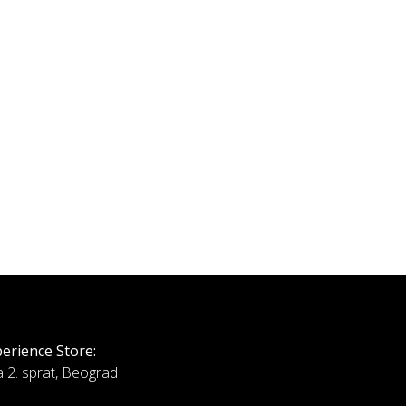
erience Store:
a 2. sprat, Beograd