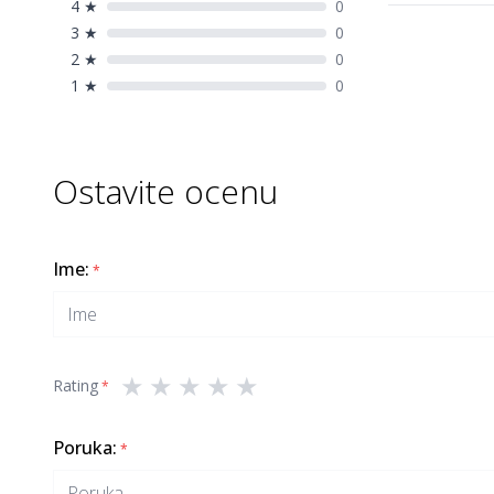
4
★
0
3
★
0
2
★
0
1
★
0
Ostavite ocenu
Ime
:
*
★
★
★
★
★
Rating
*
Poruka
:
*