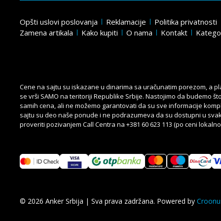
Opšti uslovi poslovanja
Reklamacije
Politika privatnosti
Zamena artikala
Kako kupiti
O nama
Kontakt
Katego
Cene na sajtu su iskazane u dinarima sa uračunatim porezom, a plać
se vrši SAMO na teritoriji Republike Srbije. Nastojimo da budemo što 
samih cena, ali ne možemo garantovati da su sve informacije komplet
sajtu su deo naše ponude i ne podrazumeva da su dostupni u sva
proveriti pozivanjem Call Centra na
+381 60 623 113
(po ceni lokalno
©
2026
Anker Srbija | Sva prava zadržana. Powered by
Croonu