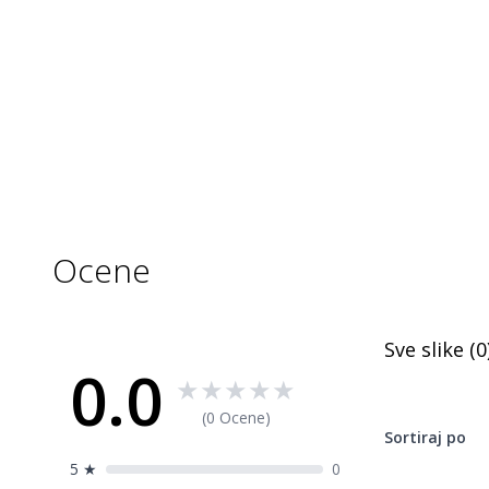
Kamera koristi AI detekciju čoveka kako bi smanjio broj l
otpornost na vremenske uslove (IP67), što je čini pogod
zatvorenog prostora. Poseduje opciju lokalnog skladište
memoriju (8 GB) pa nije potrebno koristiti cloud pretplatu.
Ocene
Sve slike (
0
0.0
★
★
★
★
★
(0 Ocene)
Sortiraj po
5
★
0