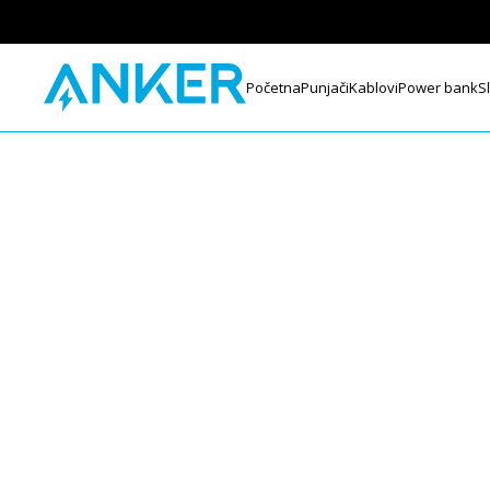
Početna
Punjači
Kablovi
Power bank
S
/
Video nadzor
/
HDCVI kamere