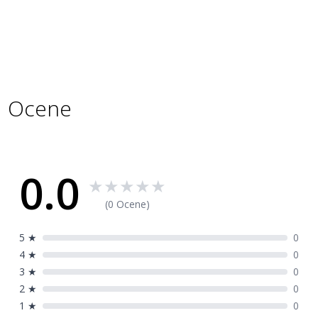
Specifikacije
Šifra
7802053
proizvoda
Ocene
0.0
★
★
★
★
★
(0 Ocene)
5
★
0
4
★
0
3
★
0
2
★
0
1
★
0