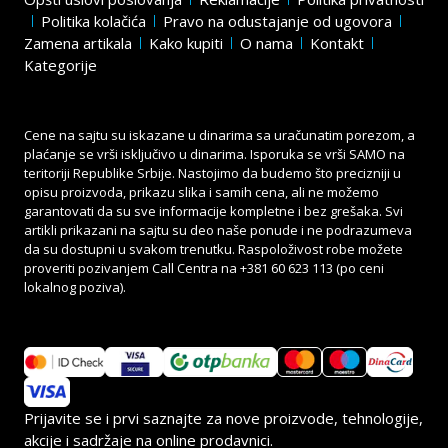
Politika kolačića
Pravo na odustajanje od ugovora
Zamena artikala
Kako kupiti
O nama
Kontakt
Kategorije
Cene na sajtu su iskazane u dinarima sa uračunatim porezom, a
plaćanje se vrši isključivo u dinarima. Isporuka se vrši SAMO na
teritoriji Republike Srbije. Nastojimo da budemo što precizniji u
opisu proizvoda, prikazu slika i samih cena, ali ne možemo
garantovati da su sve informacije kompletne i bez grešaka. Svi
artikli prikazani na sajtu su deo naše ponude i ne podrazumeva
da su dostupni u svakom trenutku. Raspoloživost robe možete
proveriti pozivanjem Call Centra na
+381 60 623 113
(po ceni
lokalnog poziva).
Prijavite se i prvi saznajte za nove proizvode, tehnologije,
akcije i sadržaje na online prodavnici.