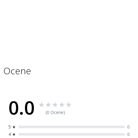
konektora
Ukupno USB
2
izlaza
Specifikacije
Šifra
7801870
proizvoda
Ocene
0.0
★
★
★
★
★
(0 Ocene)
5
★
0
4
★
0