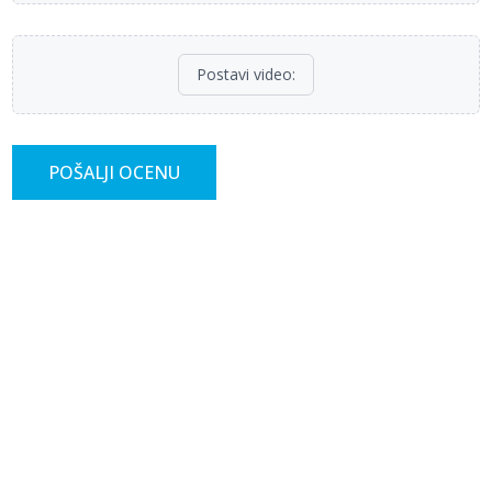
Postavi video
:
POŠALJI OCENU