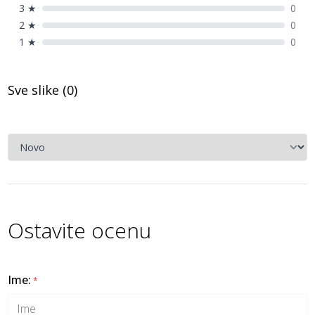
3
★
0
2
★
0
1
★
0
Sve slike (
0
)
Ostavite ocenu
Ime
:
*