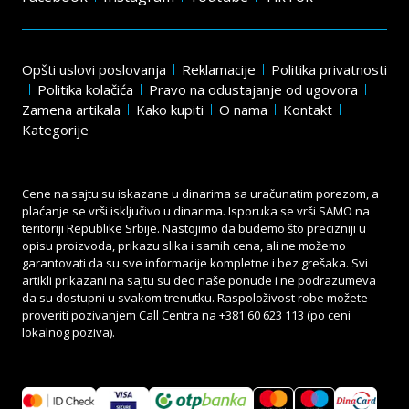
Opšti uslovi poslovanja
Reklamacije
Politika privatnosti
Politika kolačića
Pravo na odustajanje od ugovora
Zamena artikala
Kako kupiti
O nama
Kontakt
Kategorije
Cene na sajtu su iskazane u dinarima sa uračunatim porezom, a
plaćanje se vrši isključivo u dinarima. Isporuka se vrši SAMO na
teritoriji Republike Srbije. Nastojimo da budemo što precizniji u
opisu proizvoda, prikazu slika i samih cena, ali ne možemo
garantovati da su sve informacije kompletne i bez grešaka. Svi
artikli prikazani na sajtu su deo naše ponude i ne podrazumeva
da su dostupni u svakom trenutku. Raspoloživost robe možete
proveriti pozivanjem Call Centra na
+381 60 623 113
(po ceni
lokalnog poziva).