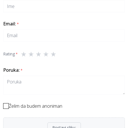
Email
:
*
★
★
★
★
★
Rating
*
Poruka
:
*
Želim da budem anoniman
Postavi sliku
: