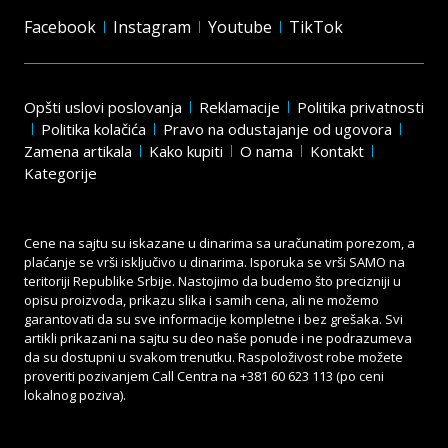
Facebook
Instagram
Youtube
TikTok
Opšti uslovi poslovanja
Reklamacije
Politika privatnosti
Politika kolačića
Pravo na odustajanje od ugovora
Zamena artikala
Kako kupiti
O nama
Kontakt
Kategorije
Cene na sajtu su iskazane u dinarima sa uračunatim porezom, a
plaćanje se vrši isključivo u dinarima. Isporuka se vrši SAMO na
teritoriji Republike Srbije. Nastojimo da budemo što precizniji u
opisu proizvoda, prikazu slika i samih cena, ali ne možemo
garantovati da su sve informacije kompletne i bez grešaka. Svi
artikli prikazani na sajtu su deo naše ponude i ne podrazumeva
da su dostupni u svakom trenutku. Raspoloživost robe možete
proveriti pozivanjem Call Centra na
+381 60 623 113
(po ceni
lokalnog poziva).