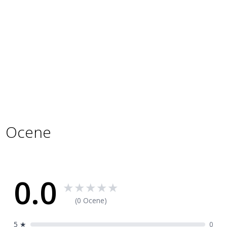
Napredna zaštita
: višeslojna konstrukcija štiti od
prenapona, pregrevanja i kratkog spoja.
Specifikacije
Specifikacije
Šifra
7801748
proizvoda
Ocene
0.0
★
★
★
★
★
(0 Ocene)
5
★
0