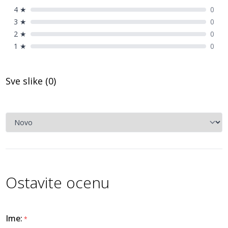
4
★
0
3
★
0
2
★
0
1
★
0
Sve slike (
0
)
Ostavite ocenu
Ime
:
*