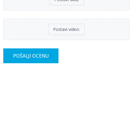
Postavi video
:
POŠALJI OCENU